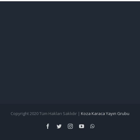
Copyright 2020 Tüm Hakları Saklıdır |
Koza Karaca Yayın Grubu
Facebook
Twitter
Instagram
YouTube
WhatsApp