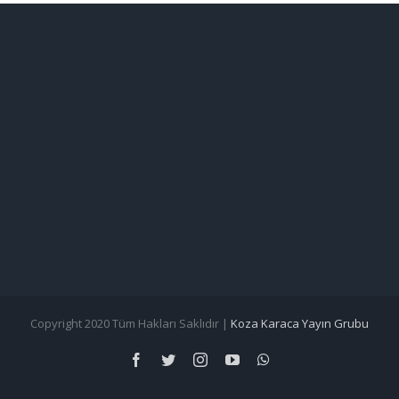
Copyright 2020 Tüm Hakları Saklıdır |
Koza Karaca Yayın Grubu
Facebook
Twitter
Instagram
YouTube
WhatsApp